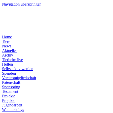
Navigation überspringen
Home
Tiere
News
Aktuelles
Archiv
Tierheim live
Helfen
Selbst aktiv werden
Spenden
Vereinsmitgliedschaft
Patenschaft
Sponsoring
Testament
Projekte
Projekte
Jugendarbeit
Wildtierbabys