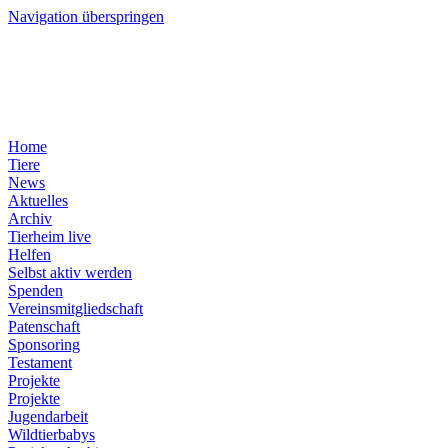
Navigation überspringen
Home
Tiere
News
Aktuelles
Archiv
Tierheim live
Helfen
Selbst aktiv werden
Spenden
Vereinsmitgliedschaft
Patenschaft
Sponsoring
Testament
Projekte
Projekte
Jugendarbeit
Wildtierbabys