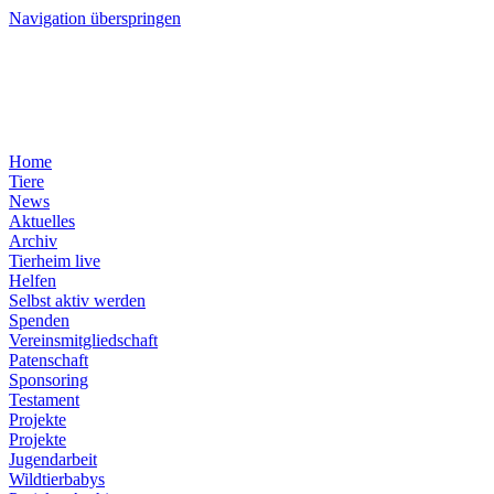
Navigation überspringen
Home
Tiere
News
Aktuelles
Archiv
Tierheim live
Helfen
Selbst aktiv werden
Spenden
Vereinsmitgliedschaft
Patenschaft
Sponsoring
Testament
Projekte
Projekte
Jugendarbeit
Wildtierbabys